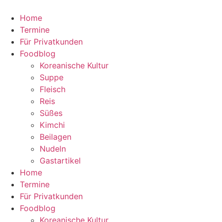
Zum
Inhalt
Home
wechseln
Termine
Für Privatkunden
Foodblog
Koreanische Kultur
Suppe
Fleisch
Reis
Süßes
Kimchi
Beilagen
Nudeln
Gastartikel
Home
Termine
Für Privatkunden
Foodblog
Koreanische Kultur