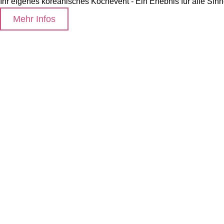
Ihr eigenes koreanisches Kochevent - Ein Erlebnis für alle Sin
Mehr Infos
Home
Foodblog
Anfrage stellen
AGB
Impressum
Datenschutz
Instagram
Facebook
Kontakt