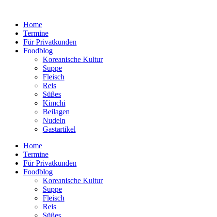
Zum
Inhalt
Home
wechseln
Termine
Für Privatkunden
Foodblog
Koreanische Kultur
Suppe
Fleisch
Reis
Süßes
Kimchi
Beilagen
Nudeln
Gastartikel
Home
Termine
Für Privatkunden
Foodblog
Koreanische Kultur
Suppe
Fleisch
Reis
Süßes