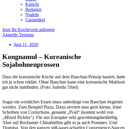
Kimchi
Beilagen
Nudeln
Gastartikel
Jetzt Ihr Kochevent anfragen
Aktuelle Termine
Juni 11, 2020
Kongnamul – Koreanische
Sojabohnenprossen
Dass die koreanische Küche auf dem Banchan-Prinzip basiert, hatte
ich ja schon erklärt. Ohne Banchan kann eine koreanische Mahlzeit
gar nicht stattfinden. (Foto: Isabella Thiel)
Sogar ein westliches Essen muss unbedingt von Banchan begleitet
werden. Zum Beispiel Pizza. Dazu serviert man gern kleine, feine
Scheiben von Cornichons, genannt „Pi-kl“ (kommt wohl von
„Mixed Pickles“). Für uns Europäer sehr gewöhnungsbedürftig.
Aber auf Bochumer Chinabüffets gibt es ja auch Pommes. Und
Tiramisu. Von den ganzen süß-sauer-scharfen Convenience-Saucen