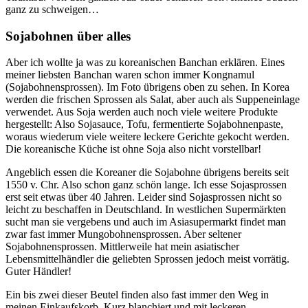
ganz zu schweigen…
Sojabohnen über alles
Aber ich wollte ja was zu koreanischen Banchan erklären. Eines
meiner liebsten Banchan waren schon immer Kongnamul
(Sojabohnensprossen). Im Foto übrigens oben zu sehen. In Korea
werden die frischen Sprossen als Salat, aber auch als Suppeneinlage
verwendet. Aus Soja werden auch noch viele weitere Produkte
hergestellt: Also Sojasauce, Tofu, fermentierte Sojabohnenpaste,
woraus wiederum viele weitere leckere Gerichte gekocht werden.
Die koreanische Küche ist ohne Soja also nicht vorstellbar!
Angeblich essen die Koreaner die Sojabohne übrigens bereits seit
1550 v. Chr. Also schon ganz schön lange. Ich esse Sojasprossen
erst seit etwas über 40 Jahren. Leider sind Sojasprossen nicht so
leicht zu beschaffen in Deutschland. In westlichen Supermärkten
sucht man sie vergebens und auch im Asiasupermarkt findet man
zwar fast immer Mungobohnensprossen. Aber seltener
Sojabohnensprossen. Mittlerweile hat mein asiatischer
Lebensmittelhändler die geliebten Sprossen jedoch meist vorrätig.
Guter Händler!
Ein bis zwei dieser Beutel finden also fast immer den Weg in
meinen Einkaufskorb. Kurz blanchiert und mit leckeren