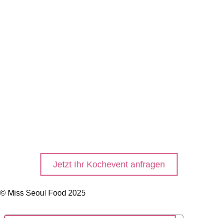
Foodblog
Anfrage stellen
AGB
Impressum
Datenschutz
Instagram
Facebook
Kontakt
Jetzt Ihr Kochevent anfragen
© Miss Seoul Food 2025