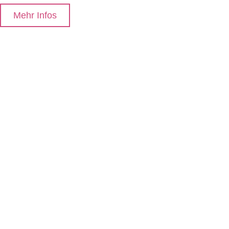
Mehr Infos
Home
Foodblog
Anfrage stellen
AGB
Impressum
Datenschutz
Instagram
Facebook
Kontakt