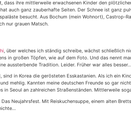
, dass ihre mittlerweile erwachsenen Kinder den plötzliche
hat auch ganz zauberhafte Seiten. Der Schnee ist ganz pulv
igspaläste besucht. Aus Bochum (mein Wohnort), Castrop-Ra
ich nur grauen Matsch.
hi
, über welches ich ständig schreibe, wächst schließlich
gens in großen Töpfen, wie auf dem Foto. Und das nennt man
ne aussterbende Tradition. Leider. Früher war alles besser
sind in Korea die gerösteten Esskastanien. Als ich ein Ki
und mehlig. Kannten meine deutschen Freunde so gar nicht.
es in Seoul an zahlreichen Straßenständen. Mittlerweile so
Das Neujahrsfest. Mit Reiskuchensuppe, einem alten Brettsp
chichte…