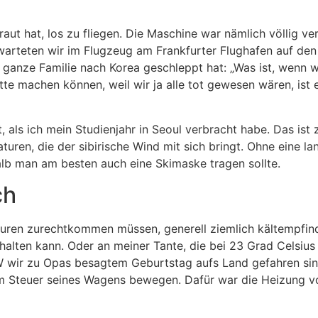
traut hat, los zu fliegen. Die Maschine war nämlich völlig v
rteten wir im Flugzeug am Frankfurter Flughafen auf den 
 ganze Familie nach Korea geschleppt hat: „Was ist, wenn wi
tte machen können, weil wir ja alle tot gewesen wären, ist 
 als ich mein Studienjahr in Seoul verbracht habe. Das ist
uren, die der sibirische Wind mit sich bringt. Ohne eine l
alb man am besten auch eine Skimaske tragen sollte.
ch
aturen zurechtkommen müssen, generell ziemlich kältempfin
halten kann. Oder an meiner Tante, die bei 23 Grad Celsiu
W wir zu Opas besagtem Geburtstag aufs Land gefahren sind
 Steuer seines Wagens bewegen. Dafür war die Heizung vol