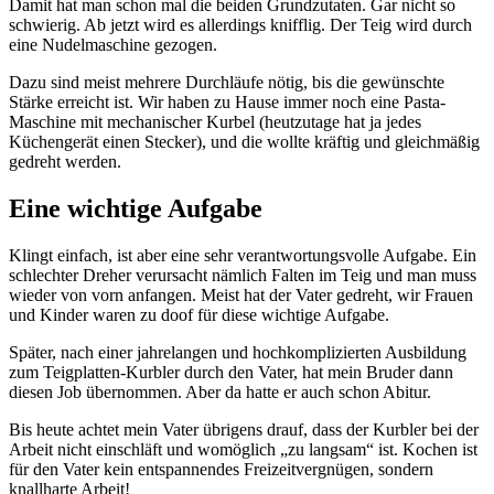
Damit hat man schon mal die beiden Grundzutaten. Gar nicht so
schwierig. Ab jetzt wird es allerdings knifflig. Der Teig wird durch
eine Nudelmaschine gezogen.
Dazu sind meist mehrere Durchläufe nötig, bis die gewünschte
Stärke erreicht ist. Wir haben zu Hause immer noch eine Pasta-
Maschine mit mechanischer Kurbel (heutzutage hat ja jedes
Küchengerät einen Stecker), und die wollte kräftig und gleichmäßig
gedreht werden.
Eine wichtige Aufgabe
Klingt einfach, ist aber eine sehr verantwortungsvolle Aufgabe. Ein
schlechter Dreher verursacht nämlich Falten im Teig und man muss
wieder von vorn anfangen. Meist hat der Vater gedreht, wir Frauen
und Kinder waren zu doof für diese wichtige Aufgabe.
Später, nach einer jahrelangen und hochkomplizierten Ausbildung
zum Teigplatten-Kurbler durch den Vater, hat mein Bruder dann
diesen Job übernommen. Aber da hatte er auch schon Abitur.
Bis heute achtet mein Vater übrigens drauf, dass der Kurbler bei der
Arbeit nicht einschläft und womöglich „zu langsam“ ist. Kochen ist
für den Vater kein entspannendes Freizeitvergnügen, sondern
knallharte Arbeit!