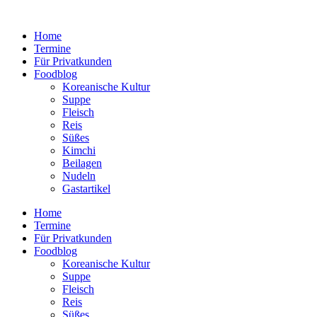
Zum
Inhalt
Home
wechseln
Termine
Für Privatkunden
Foodblog
Koreanische Kultur
Suppe
Fleisch
Reis
Süßes
Kimchi
Beilagen
Nudeln
Gastartikel
Home
Termine
Für Privatkunden
Foodblog
Koreanische Kultur
Suppe
Fleisch
Reis
Süßes