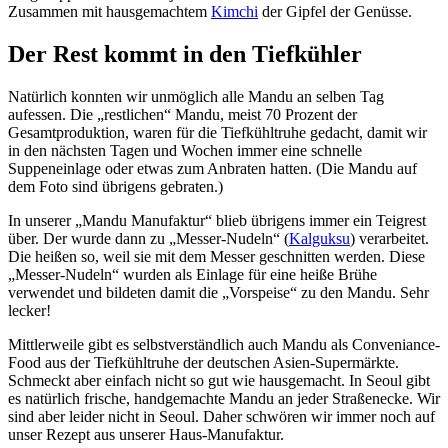
Zusammen mit hausgemachtem
Kimchi
der Gipfel der Genüsse.
Der Rest kommt in den Tiefkühler
Natürlich konnten wir unmöglich alle Mandu an selben Tag
aufessen. Die „restlichen“ Mandu, meist 70 Prozent der
Gesamtproduktion, waren für die Tiefkühltruhe gedacht, damit wir
in den nächsten Tagen und Wochen immer eine schnelle
Suppeneinlage oder etwas zum Anbraten hatten. (Die Mandu auf
dem Foto sind übrigens gebraten.)
In unserer „Mandu Manufaktur“ blieb übrigens immer ein Teigrest
über. Der wurde dann zu „Messer-Nudeln“ (
Kalguksu
) verarbeitet.
Die heißen so, weil sie mit dem Messer geschnitten werden. Diese
„Messer-Nudeln“ wurden als Einlage für eine heiße Brühe
verwendet und bildeten damit die „Vorspeise“ zu den Mandu. Sehr
lecker!
Mittlerweile gibt es selbstverständlich auch Mandu als Conveniance-
Food aus der Tiefkühltruhe der deutschen Asien-Supermärkte.
Schmeckt aber einfach nicht so gut wie hausgemacht. In Seoul gibt
es natürlich frische, handgemachte Mandu an jeder Straßenecke. Wir
sind aber leider nicht in Seoul. Daher schwören wir immer noch auf
unser Rezept aus unserer Haus-Manufaktur.