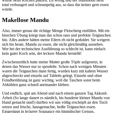
würde beim Kochen platzen. Zu wenig und der Halbmond sieht
total verhungert und schrumpelig aus, so dass ihn keiner gern essen
würde.
Makellose Mandu
Also, immer genau die richtige Menge Fleischteig einfüllen. Mit ein
bisschen Übung kriegt man das schon raus und perfekte Teigtaschen
hin. Alles andere hätten meine Eltern eh nicht geduldet. Sie weigern
sich bis heute, Mandu zu essen, die nicht gleichmäßig aussehen.
Wer bei der technischen Ausführung so schlecht ist, kann einfach
kein guter Koch sein, der leckere Mandu herstellt!
Zwischenzeitlich hatte meine Mutter große Töpfe aufgesetzt, in
denen das Wasser nur so sprudelte. Schon nach wenigen Minuten
waren die Teigtaschen dann fertig, wurden kurz mit kaltem Wasser
abgeschreckt und einzeln auf Tabletts gelegt. Einzeln und ohne
Feindberührung ist ganz wichtig, weil die Taschen sonst beim
Abkühlen ganz schnell aneinander kleben.
Und endlich, spät am Abend und nach einem ganzen Tag Akkord-
Arbeit (So lange dauert es nämlich, bis hunderte kleiner Mandu von
Hand gemacht sind!) durften wir uns völlig erschöpft an den Tisch
setzen und frische, hausgemachte, heiße Teigtaschen essen.
Eingestippt in leckerer Sojasauce ein himmlischer Genuss.